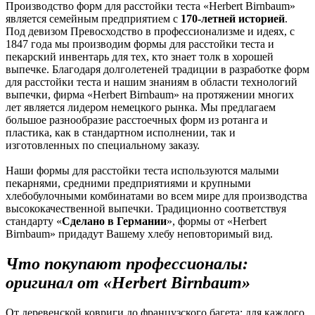
Производство форм для расстойки теста «Herbert Birnbaum»
является семейным предприятием с
170-летней историей
.
Под девизом Превосходство в профессионализме и идеях, с
1847 года мы производим формы для расстойки теста и
пекарский инвентарь для тех, кто знает толк в хорошей
выпечке. Благодаря долголетеней традиции в разработке форм
для расстойки теста и нашим знаниям в области технологий
выпечки, фирма «Herbert Birnbaum» на протяжении многих
лет является лидером немецкого рынка. Мы предлагаем
большое разнообразие расстоечных форм из ротанга и
пластика, как в стандартном исполнении, так и
изготовленных по специальному заказу.
Наши формы для расстойки теста используются малыми
пекарнями, средними предприятиями и крупными
хлебобулочными комбинатами во всем мире для производства
высококачественной выпечки. Традиционно соответствуя
стандарту «
Сделано в Германии
», формы от «Herbert
Birnbaum» придадут Вашему хлебу неповторимый вид.
Что покупают профессионалы:
оригинал от «Herbert Birnbaum»
От деревенской ковриги до французского багета: для каждого