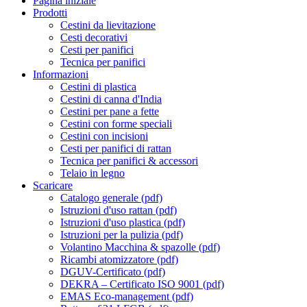
Pagina iniziale
Prodotti
Cestini da lievitazione
Cesti decorativi
Cesti per panifici
Tecnica per panifici
Informazioni
Cestini di plastica
Cestini di canna d'India
Cestini per pane a fette
Cestini con forme speciali
Cestini con incisioni
Cesti per panifici di rattan
Tecnica per panifici & accessori
Telaio in legno
Scaricare
Catalogo generale (pdf)
Istruzioni d'uso rattan (pdf)
Istruzioni d'uso plastica (pdf)
Istruzioni per la pulizia (pdf)
Volantino Macchina & spazolle (pdf)
Ricambi atomizzatore (pdf)
DGUV-Certificato (pdf)
DEKRA – Certificato ISO 9001 (pdf)
EMAS Eco-management (pdf)