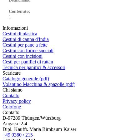
Deutschland
Contenuto:
1
Informazioni
Cestini di plastica
Cestini di canna d'India
Cestini per pane a fette
Cestini con forme speciali
Cestini con incisioni
Cesti per panifici di rattan
Tecnica per panifici & accessori
Scaricare
Catalogo generale (pdf)
Volantino Macchina & spazolle (pdf)
Chi siamo
Contatto
Privacy policy
Colofone
Contatto
D-97289 Thüngen/Würzburg
Augasse 2-4
Dipl.-Kauffr. Maria Birnbaum-Kaiser
+49 9360 / 215