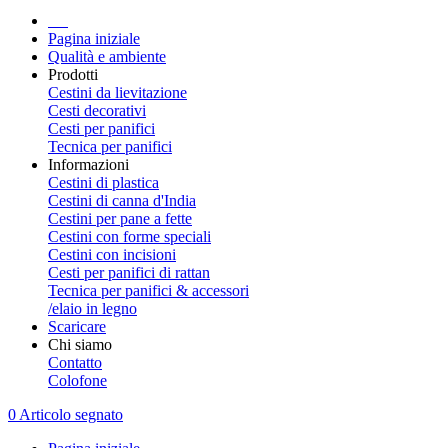
Pagina iniziale
Qualità e ambiente
Prodotti
Cestini da lievitazione
Cesti decorativi
Cesti per panifici
Tecnica per panifici
Informazioni
Cestini di plastica
Cestini di canna d'India
Cestini per pane a fette
Cestini con forme speciali
Cestini con incisioni
Cesti per panifici di rattan
Tecnica per panifici & accessori
/elaio in legno
Scaricare
Chi siamo
Contatto
Colofone
0 Articolo segnato