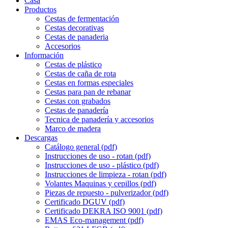
Casa
Productos
Cestas de fermentación
Cestas decorativas
Cestas de panaderia
Accesorios
Información
Cestas de plástico
Cestas de caña de rota
Cestas en formas especiales
Cestas para pan de rebanar
Cestas con grabados
Cestas de panadería
Tecnica de panadería y accesorios
Marco de madera
Descargas
Catálogo general (pdf)
Instrucciones de uso - rotan (pdf)
Instrucciones de uso - plástico (pdf)
Instrucciones de limpieza - rotan (pdf)
Volantes Maquinas y cepillos (pdf)
Piezas de repuesto - pulverizador (pdf)
Certificado DGUV (pdf)
Certificado DEKRA ISO 9001 (pdf)
EMAS Eco-management (pdf)