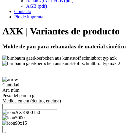
Rattan - §31 LFGB (pdf)
AGB (pdf)
Contacto
Pie de imprenta
AXK | Variantes de producto
Molde de pan para rebanadas de material sintético
Cantidad
Art. núm.
Peso del pan in g
Medida en cm (dentro, encima)
AXK900150
5000
90x15