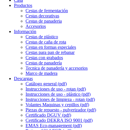
Casa
Productos
Cestas de fermentación
Cestas decorativas
Cestas de panaderia
Accesorios
Información
Cestas de plástico
Cestas de caña de rota
Cestas en formas especiales
Cestas para pan de rebanar
Cestas con grabados
Cestas de panadería
Tecnica de panadería y accesorios
Marco de madera
Descargas
Catálogo general (pdf)
Instrucciones de uso - rotan (pdf)
Instrucciones de uso - plástico (pdf)
Instrucciones de limpieza - rotan (pdf)
Volantes Maquinas y cepillos (pdf)
Piezas de repuesto - pulverizador (pdf)
Certificado DGUV (pdf)
Certificado DEKRA ISO 9001 (pdf)
EMAS Eco-management (pdf)