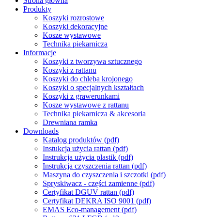
Strona główna
Produkty
Koszyki rozrostowe
Koszyki dekoracyjne
Kosze wystawowe
Technika piekarnicza
Informacje
Koszyki z tworzywa sztucznego
Koszyki z rattanu
Koszyki do chleba krojonego
Koszyki o specjalnych kształtach
Koszyki z grawerunkami
Kosze wystawowe z rattanu
Technika piekarnicza & akcesoria
Drewniana ramka
Downloads
Katalog produktów (pdf)
Instukcja użycia rattan (pdf)
Instrukcja użycia plastik (pdf)
Instrukcja czyszczenia rattan (pdf)
Maszyna do czyszczenia i szczotki (pdf)
Spryskiwacz - części zamienne (pdf)
Certyfikat DGUV rattan (pdf)
Certyfikat DEKRA ISO 9001 (pdf)
EMAS Eco-management (pdf)