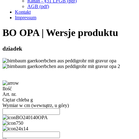
Rattan - §31 LFGB (pdf)
AGB (pdf)
Kontakt
Impressum
BO OPA | Wersje produktu
dziadek
Ilość
Art. nr.
Ciężar chleba g
Wymiar w cm (wewnątrz, u góry)
BO240140OPA
750
24x14