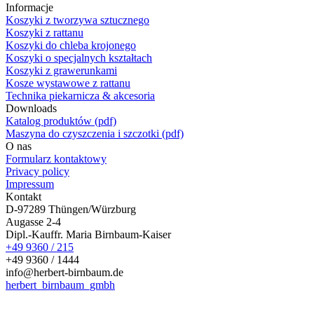
Informacje
Koszyki z tworzywa sztucznego
Koszyki z rattanu
Koszyki do chleba krojonego
Koszyki o specjalnych kształtach
Koszyki z grawerunkami
Kosze wystawowe z rattanu
Technika piekarnicza & akcesoria
Downloads
Katalog produktów (pdf)
Maszyna do czyszczenia i szczotki (pdf)
O nas
Formularz kontaktowy
Privacy policy
Impressum
Kontakt
D-97289 Thüngen/Würzburg
Augasse 2-4
Dipl.-Kauffr. Maria Birnbaum-Kaiser
+49 9360 / 215
+49 9360 / 1444
info@herbert-birnbaum.de
herbert_birnbaum_gmbh